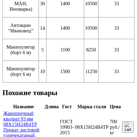
МАН,
30
1400
10500
33
Иномарка)
Автокран
14
1400
10500
33
“Ивановец”
Манипулятор
5
1100
8250
33
(борт 6 м)
Манипулятор
10
1500
11250
33
(борт 6 м)
Похожие товары
Название
Длина
Гост
Марка стали
Цена
Жаропрочный
квадрат 93 мм
ГОСТ
700
08Х15Н24В4ТР
19903-
08Х15Н24В4ТР
руб.
/
Прокат листовой
2015
кг
горячекатаный.