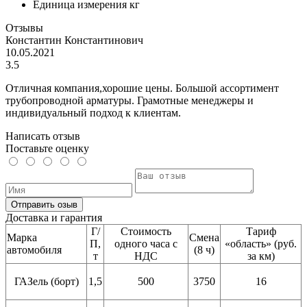
Единица измерения
кг
Отзывы
Константин Константинович
10.05.2021
3.5
Отличная компания,хорошие цены. Большой ассортимент
трубопроводной арматуры. Грамотные менеджеры и
индивидуальный подход к клиентам.
Написать отзыв
Поставьте оценку
Отправить озыв
Доставка и гарантия
Г/
Стоимость
Тариф
Марка
Смена
П,
одного часа с
«область» (руб.
автомобиля
(8 ч)
т
НДС
за км)
ГАЗель (борт)
1,5
500
3750
16