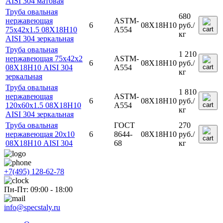
AISI 304 матовая
Труба овальная
680
нержавеющая
ASTM-
6
08Х18Н10
руб.
/
75х42х1.5 08Х18Н10
A554
кг
AISI 304 зеркальная
Труба овальная
1 210
нержавеющая 75х42х2
ASTM-
6
08Х18Н10
руб.
/
08Х18Н10 AISI 304
A554
кг
зеркальная
Труба овальная
1 810
нержавеющая
ASTM-
6
08Х18Н10
руб.
/
120х60х1.5 08Х18Н10
A554
кг
AISI 304 зеркальная
Труба овальная
ГОСТ
270
нержавеющая 20х10
6
8644-
08Х18Н10
руб.
/
08Х18Н10 AISI 304
68
кг
+7(495) 128-62-78
Пн-Пт: 09:00 - 18:00
info@specstaly.ru