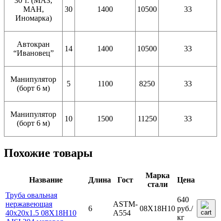
30 т. (МАЗ,
МАН,
30
1400
10500
33
Иномарка)
Автокран
14
1400
10500
33
“Ивановец”
Манипулятор
5
1100
8250
33
(борт 6 м)
Манипулятор
10
1500
11250
33
(борт 6 м)
Похожие товары
Марка
Название
Длина
Гост
Цена
стали
Труба овальная
640
нержавеющая
ASTM-
6
08Х18Н10
руб.
/
40х20х1.5 08Х18Н10
A554
кг