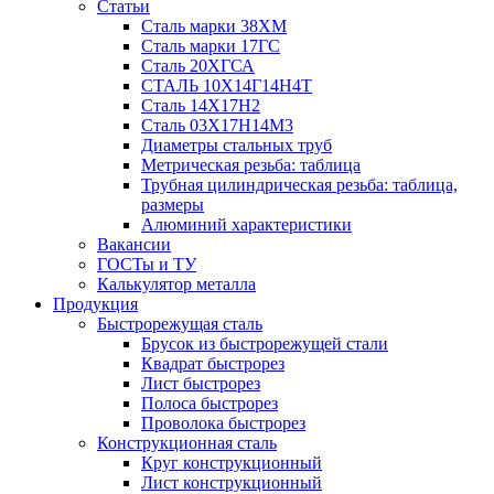
Статьи
Сталь марки 38ХМ
Сталь марки 17ГС
Сталь 20ХГСА
СТАЛЬ 10Х14Г14Н4Т
Сталь 14Х17Н2
Сталь 03Х17Н14М3
Диаметры стальных труб
Метрическая резьба: таблица
Трубная цилиндрическая резьба: таблица,
размеры
Алюминий характеристики
Вакансии
ГОСТы и ТУ
Калькулятор металла
Продукция
Быстрорежущая сталь
Брусок из быстрорежущей стали
Квадрат быстрорез
Лист быстрорез
Полоса быстрорез
Проволока быстрорез
Конструкционная сталь
Круг конструкционный
Лист конструкционный