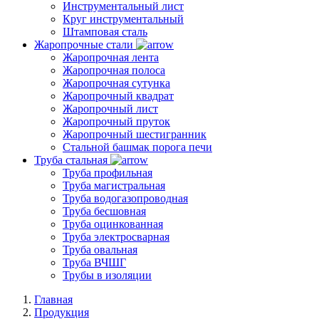
Инструментальный лист
Круг инструментальный
Штамповая сталь
Жаропрочные стали
Жаропрочная лента
Жаропрочная полоса
Жаропрочная сутунка
Жаропрочный квадрат
Жаропрочный лист
Жаропрочный пруток
Жаропрочный шестигранник
Стальной башмак порога печи
Труба стальная
Труба профильная
Труба магистральная
Труба водогазопроводная
Труба бесшовная
Труба оцинкованная
Труба электросварная
Труба овальная
Труба ВЧШГ
Трубы в изоляции
Главная
Продукция