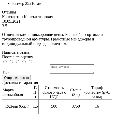
Размер
25x10 мм
Отзывы
Константин Константинович
10.05.2021
3.5
Отличная компания,хорошие цены. Большой ассортимент
трубопроводной арматуры. Грамотные менеджеры и
индивидуальный подход к клиентам.
Написать отзыв
Поставьте оценку
Отправить озыв
Доставка и гарантия
Г/
Стоимость
Тариф
Марка
Смена
П,
одного часа с
«область» (руб.
автомобиля
(8 ч)
т
НДС
за км)
ГАЗель (борт)
1,5
500
3750
16