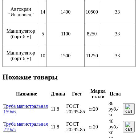
Автокран
14
1400
10500
33
“Ивановец”
Манипулятор
5
1100
8250
33
(борт 6 м)
Манипулятор
10
1500
11250
33
(борт 6 м)
Похожие товары
Марка
Название
Длина
Гост
Цена
стали
86
Труба магистральная
ГОСТ
11.8
ст20
руб.
/
159х6
20295-85
кг
46
Труба магистральная
ГОСТ
11.8
ст20
руб.
/
219х5
20295-85
кг