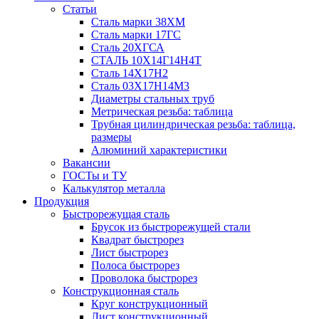
Статьи
Сталь марки 38ХМ
Сталь марки 17ГС
Сталь 20ХГСА
СТАЛЬ 10Х14Г14Н4Т
Сталь 14Х17Н2
Сталь 03Х17Н14М3
Диаметры стальных труб
Метрическая резьба: таблица
Трубная цилиндрическая резьба: таблица,
размеры
Алюминий характеристики
Вакансии
ГОСТы и ТУ
Калькулятор металла
Продукция
Быстрорежущая сталь
Брусок из быстрорежущей стали
Квадрат быстрорез
Лист быстрорез
Полоса быстрорез
Проволока быстрорез
Конструкционная сталь
Круг конструкционный
Лист конструкционный