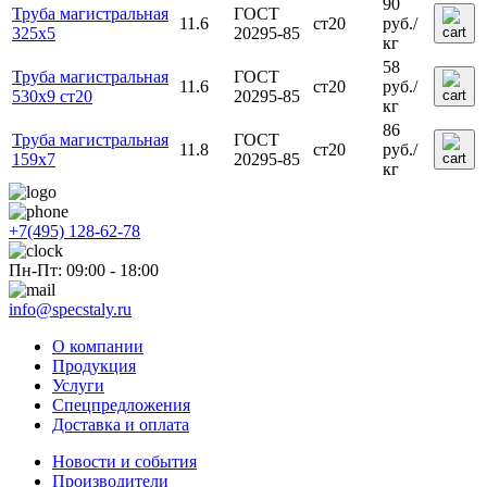
90
Труба магистральная
ГОСТ
11.6
ст20
руб.
/
325х5
20295-85
кг
58
Труба магистральная
ГОСТ
11.6
ст20
руб.
/
530х9 ст20
20295-85
кг
86
Труба магистральная
ГОСТ
11.8
ст20
руб.
/
159х7
20295-85
кг
+7(495) 128-62-78
Пн-Пт: 09:00 - 18:00
info@specstaly.ru
О компании
Продукция
Услуги
Спецпредложения
Доставка и оплата
Новости и события
Производители