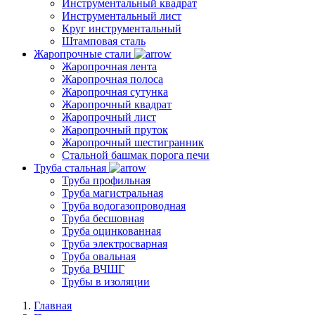
Инструментальный квадрат
Инструментальный лист
Круг инструментальный
Штамповая сталь
Жаропрочные стали
Жаропрочная лента
Жаропрочная полоса
Жаропрочная сутунка
Жаропрочный квадрат
Жаропрочный лист
Жаропрочный пруток
Жаропрочный шестигранник
Стальной башмак порога печи
Труба стальная
Труба профильная
Труба магистральная
Труба водогазопроводная
Труба бесшовная
Труба оцинкованная
Труба электросварная
Труба овальная
Труба ВЧШГ
Трубы в изоляции
Главная