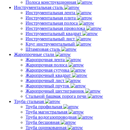
Полоса конструкционная
Инструментальная сталь
Инструментальная лента
Инструментальная плита
Инструментальная полоса
Инструментальная проволока
Инструментальный квадрат
Инструментальный лист
Круг инструментальный
Штамповая сталь
Жаропрочные стали
Жаропрочная лента
Жаропрочная полоса
Жаропрочная сутунка
Жаропрочный квадрат
Жаропрочный лист
Жаропрочный пруток
Жаропрочный шестигранник
Стальной башмак порога печи
Труба стальная
Труба профильная
Труба магистральная
Труба водогазопроводная
Труба бесшовная
Труба оцинкованная