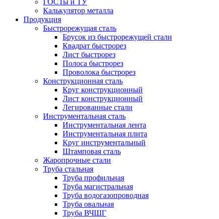
ГОСТы и ТУ
Калькулятор металла
Продукция
Быстрорежущая сталь
Брусок из быстрорежущей стали
Квадрат быстрорез
Лист быстрорез
Полоса быстрорез
Проволока быстрорез
Конструкционная сталь
Круг конструкционный
Лист конструкционный
Легированные стали
Инструментальная сталь
Инструментальная лента
Инструментальная плита
Круг инструментальный
Штамповая сталь
Жаропрочные стали
Труба стальная
Труба профильная
Труба магистральная
Труба водогазопроводная
Труба овальная
Труба ВЧШГ