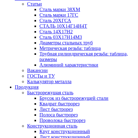
Статьи
Сталь марки 38ХМ
Сталь марки 17ГС
Сталь 20ХГСА
СТАЛЬ 10Х14Г14Н4Т
Сталь 14Х17Н2
Сталь 03Х17Н14М3
Диаметры стальных труб
Метрическая резьба: таблица
Трубная цилиндрическая резьба: таблица,
размеры
Алюминий характеристики
Вакансии
ГОСТы и ТУ
Калькулятор металла
Продукция
Быстрорежущая сталь
Брусок из быстрорежущей стали
Квадрат быстрорез
Лист быстрорез
Полоса быстрорез
Проволока быстрорез
Конструкционная сталь
Круг конструкционный
Лист конструкционный