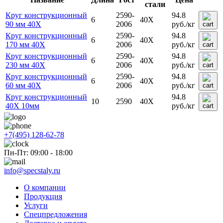
стали
Круг конструкционный
2590-
94.8
6
40Х
90 мм 40Х
2006
руб.
/кг
Круг конструкционный
2590-
94.8
6
40Х
170 мм 40Х
2006
руб.
/кг
Круг конструкционный
2590-
94.8
6
40Х
230 мм 40Х
2006
руб.
/кг
Круг конструкционный
2590-
94.8
6
40Х
60 мм 40Х
2006
руб.
/кг
Круг конструкционный
94.8
10
2590
40Х
40Х 10мм
руб.
/кг
+7(495) 128-62-78
Пн-Пт: 09:00 - 18:00
info@specstaly.ru
О компании
Продукция
Услуги
Спецпредложения