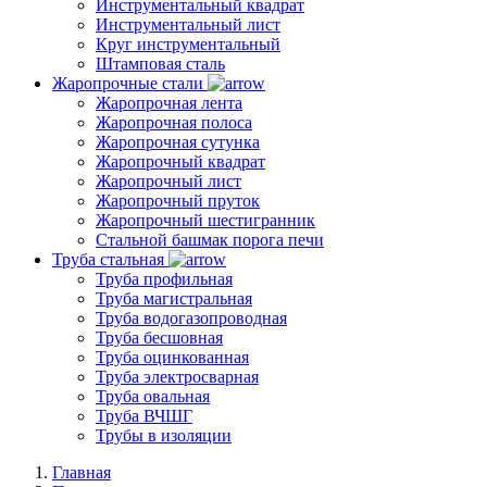
Инструментальный квадрат
Инструментальный лист
Круг инструментальный
Штамповая сталь
Жаропрочные стали
Жаропрочная лента
Жаропрочная полоса
Жаропрочная сутунка
Жаропрочный квадрат
Жаропрочный лист
Жаропрочный пруток
Жаропрочный шестигранник
Стальной башмак порога печи
Труба стальная
Труба профильная
Труба магистральная
Труба водогазопроводная
Труба бесшовная
Труба оцинкованная
Труба электросварная
Труба овальная
Труба ВЧШГ
Трубы в изоляции
Главная