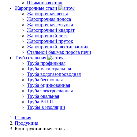
Штамповая сталь
Жаропрочные стали
Жаропрочная лента
Жаропрочная полоса
Жаропрочная сутунка
Жаропрочный квадрат
Жаропрочный лист
Жаропрочный пруток
Жаропрочный шестигранник
Стальной башмак порога печи
Труба стальная
Труба профильная
Труба магистральная
Труба водогазопроводная
Труба бесшовная
Труба оцинкованная
Труба электросварная
Труба овальная
Труба ВЧШГ
Трубы в изоляции
Главная
Продукция
Конструкционная сталь