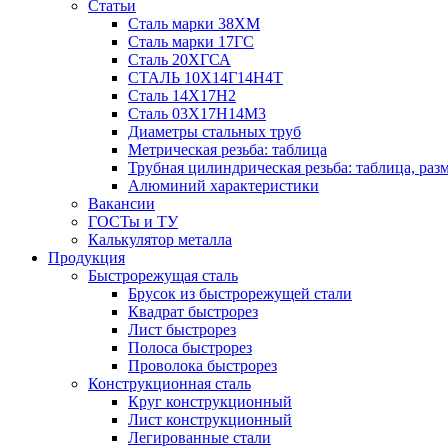
Статьи
Сталь марки 38ХМ
Сталь марки 17ГС
Сталь 20ХГСА
СТАЛЬ 10Х14Г14Н4Т
Сталь 14Х17Н2
Сталь 03Х17Н14М3
Диаметры стальных труб
Метрическая резьба: таблица
Трубная цилиндрическая резьба: таблица, раз
Алюминий характеристики
Вакансии
ГОСТы и ТУ
Калькулятор металла
Продукция
Быстрорежущая сталь
Брусок из быстрорежущей стали
Квадрат быстрорез
Лист быстрорез
Полоса быстрорез
Проволока быстрорез
Конструкционная сталь
Круг конструкционный
Лист конструкционный
Легированные стали