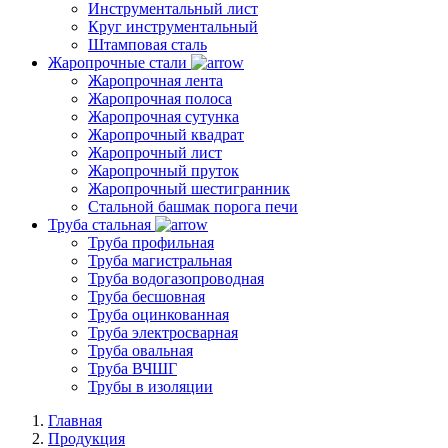
Инструментальный лист
Круг инструментальный
Штамповая сталь
Жаропрочные стали
Жаропрочная лента
Жаропрочная полоса
Жаропрочная сутунка
Жаропрочный квадрат
Жаропрочный лист
Жаропрочный пруток
Жаропрочный шестигранник
Стальной башмак порога печи
Труба стальная
Труба профильная
Труба магистральная
Труба водогазопроводная
Труба бесшовная
Труба оцинкованная
Труба электросварная
Труба овальная
Труба ВЧШГ
Трубы в изоляции
Главная
Продукция