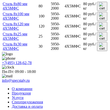
Сталь 8x80 мм
5950-
80
руб.
/
80
4Х5МФС
4Х5МФС
2000
кг
Сталь 8x100 мм
5950-
80
руб.
/
100
4Х5МФС
4Х5МФС
2000
кг
Сталь 8x120 мм
5950-
80
руб.
/
120
4Х5МФС
4Х5МФС
2000
кг
Сталь 8x25 мм
5950-
80
руб.
/
25
4Х5МФС
4Х5МФС
2000
кг
Сталь 8x30 мм
5950-
80
руб.
/
30
4Х5МФС
4Х5МФС
2000
кг
+7(495) 128-62-78
Пн-Пт: 09:00 - 18:00
info@specstaly.ru
О компании
Продукция
Услуги
Спецпредложения
Доставка и оплата