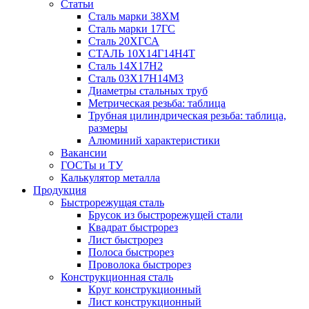
Статьи
Сталь марки 38ХМ
Сталь марки 17ГС
Сталь 20ХГСА
СТАЛЬ 10Х14Г14Н4Т
Сталь 14Х17Н2
Сталь 03Х17Н14М3
Диаметры стальных труб
Метрическая резьба: таблица
Трубная цилиндрическая резьба: таблица,
размеры
Алюминий характеристики
Вакансии
ГОСТы и ТУ
Калькулятор металла
Продукция
Быстрорежущая сталь
Брусок из быстрорежущей стали
Квадрат быстрорез
Лист быстрорез
Полоса быстрорез
Проволока быстрорез
Конструкционная сталь
Круг конструкционный
Лист конструкционный