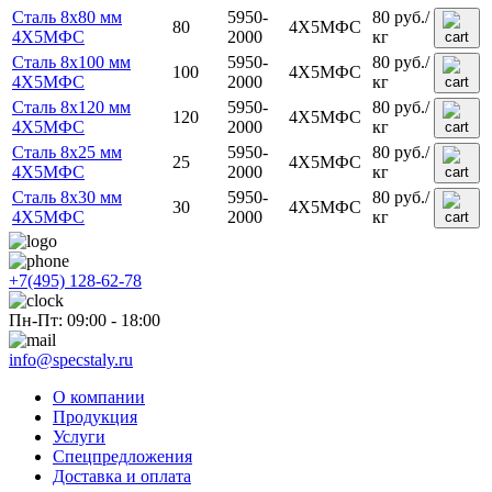
Сталь 8x80 мм
5950-
80
руб.
/
80
4Х5МФС
4Х5МФС
2000
кг
Сталь 8x100 мм
5950-
80
руб.
/
100
4Х5МФС
4Х5МФС
2000
кг
Сталь 8x120 мм
5950-
80
руб.
/
120
4Х5МФС
4Х5МФС
2000
кг
Сталь 8x25 мм
5950-
80
руб.
/
25
4Х5МФС
4Х5МФС
2000
кг
Сталь 8x30 мм
5950-
80
руб.
/
30
4Х5МФС
4Х5МФС
2000
кг
+7(495) 128-62-78
Пн-Пт: 09:00 - 18:00
info@specstaly.ru
О компании
Продукция
Услуги
Спецпредложения
Доставка и оплата