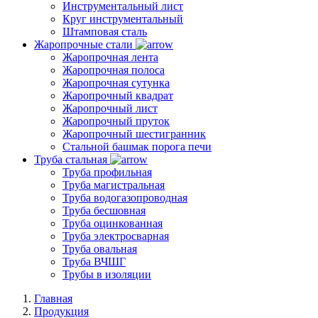
Инструментальный лист
Круг инструментальный
Штамповая сталь
Жаропрочные стали
Жаропрочная лента
Жаропрочная полоса
Жаропрочная сутунка
Жаропрочный квадрат
Жаропрочный лист
Жаропрочный пруток
Жаропрочный шестигранник
Стальной башмак порога печи
Труба стальная
Труба профильная
Труба магистральная
Труба водогазопроводная
Труба бесшовная
Труба оцинкованная
Труба электросварная
Труба овальная
Труба ВЧШГ
Трубы в изоляции
Главная
Продукция