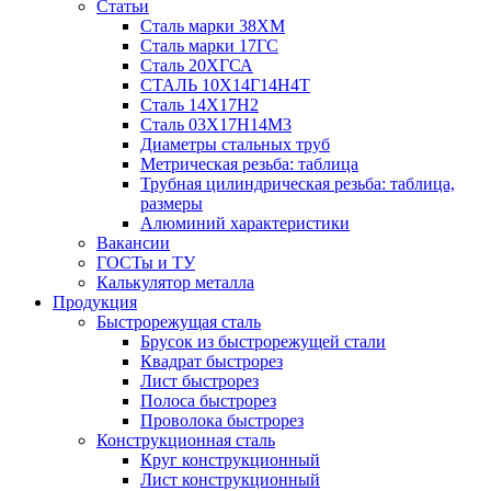
Статьи
Сталь марки 38ХМ
Сталь марки 17ГС
Сталь 20ХГСА
СТАЛЬ 10Х14Г14Н4Т
Сталь 14Х17Н2
Сталь 03Х17Н14М3
Диаметры стальных труб
Метрическая резьба: таблица
Трубная цилиндрическая резьба: таблица,
размеры
Алюминий характеристики
Вакансии
ГОСТы и ТУ
Калькулятор металла
Продукция
Быстрорежущая сталь
Брусок из быстрорежущей стали
Квадрат быстрорез
Лист быстрорез
Полоса быстрорез
Проволока быстрорез
Конструкционная сталь
Круг конструкционный
Лист конструкционный