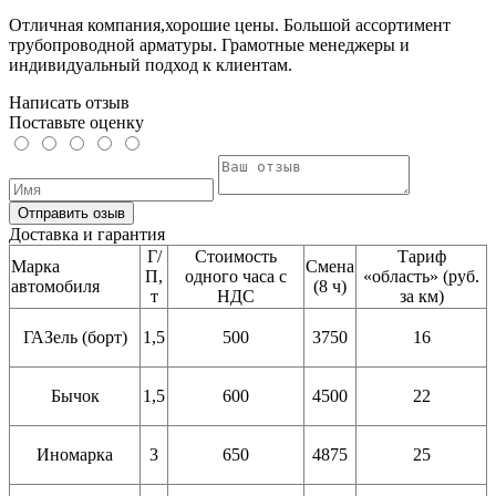
Отличная компания,хорошие цены. Большой ассортимент
трубопроводной арматуры. Грамотные менеджеры и
индивидуальный подход к клиентам.
Написать отзыв
Поставьте оценку
Отправить озыв
Доставка и гарантия
Г/
Стоимость
Тариф
Марка
Смена
П,
одного часа с
«область» (руб.
автомобиля
(8 ч)
т
НДС
за км)
ГАЗель (борт)
1,5
500
3750
16
Бычок
1,5
600
4500
22
Иномарка
3
650
4875
25