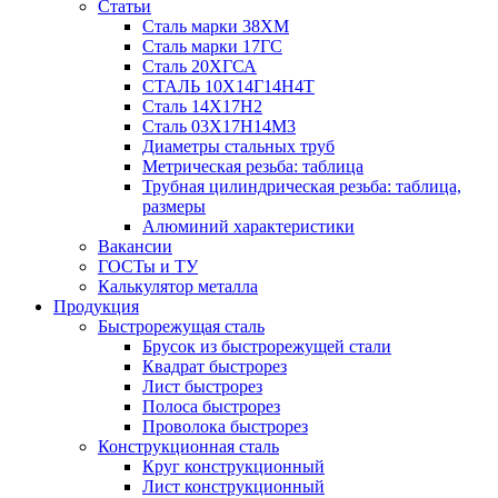
Статьи
Сталь марки 38ХМ
Сталь марки 17ГС
Сталь 20ХГСА
СТАЛЬ 10Х14Г14Н4Т
Сталь 14Х17Н2
Сталь 03Х17Н14М3
Диаметры стальных труб
Метрическая резьба: таблица
Трубная цилиндрическая резьба: таблица,
размеры
Алюминий характеристики
Вакансии
ГОСТы и ТУ
Калькулятор металла
Продукция
Быстрорежущая сталь
Брусок из быстрорежущей стали
Квадрат быстрорез
Лист быстрорез
Полоса быстрорез
Проволока быстрорез
Конструкционная сталь
Круг конструкционный
Лист конструкционный