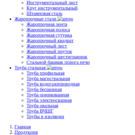
Инструментальный лист
Круг инструментальный
Штамповая сталь
Жаропрочные стали
Жаропрочная лента
Жаропрочная полоса
Жаропрочная сутунка
Жаропрочный квадрат
Жаропрочный лист
Жаропрочный пруток
Жаропрочный шестигранник
Стальной башмак порога печи
Труба стальная
Труба профильная
Труба магистральная
Труба водогазопроводная
Труба бесшовная
Труба оцинкованная
Труба электросварная
Труба овальная
Труба ВЧШГ
Трубы в изоляции
Главная
Продукция