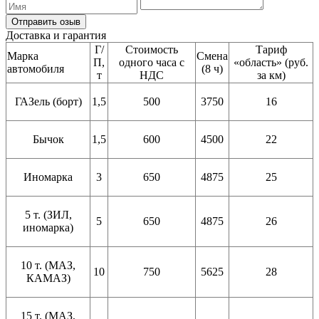
Отправить озыв
Доставка и гарантия
Г/
Стоимость
Тариф
Марка
Смена
П,
одного часа с
«область» (руб.
автомобиля
(8 ч)
т
НДС
за км)
ГАЗель (борт)
1,5
500
3750
16
Бычок
1,5
600
4500
22
Иномарка
3
650
4875
25
5 т. (ЗИЛ,
5
650
4875
26
иномарка)
10 т. (МАЗ,
10
750
5625
28
КАМАЗ)
15 т. (МАЗ,