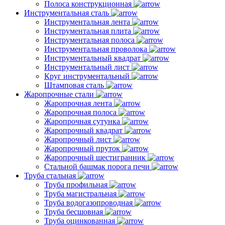
Полоса конструкционная
Инструментальная сталь
Инструментальная лента
Инструментальная плита
Инструментальная полоса
Инструментальная проволока
Инструментальный квадрат
Инструментальный лист
Круг инструментальный
Штамповая сталь
Жаропрочные стали
Жаропрочная лента
Жаропрочная полоса
Жаропрочная сутунка
Жаропрочный квадрат
Жаропрочный лист
Жаропрочный пруток
Жаропрочный шестигранник
Стальной башмак порога печи
Труба стальная
Труба профильная
Труба магистральная
Труба водогазопроводная
Труба бесшовная
Труба оцинкованная