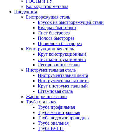
ГОСТы и ТУ
Калькулятор металла
Продукция
Быстрорежущая сталь
Брусок из быстрорежущей стали
Квадрат быстрорез
Лист быстрорез
Полоса быстрорез
Проволока быстрорез
Конструкционная сталь
Круг конструкционный
Лист конструкционный
Легированные стали
Инструментальная сталь
Инструментальная лента
Инструментальная плита
Круг инструментальный
Штамповая сталь
Жаропрочные стали
Труба стальная
Труба профильная
Труба магистральная
Труба водогазопроводная
Труба овальная
Труба ВЧШГ