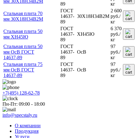
мм 30Х18Н34В2М
89
кг
ГОСТ
2 600
Стальная плита 70
14637-
30Х18Н34В2М
руб.
/
мм 30Х18Н34В2М
89
кг
ГОСТ
6 370
Стальная плита 50
14637-
ХН45Ю
руб.
/
мм ХН45Ю
89
кг
Стальная плита 50
ГОСТ
97
мм ОсВ ГОСТ
14637-
ОсВ
руб.
/
14637-89
89
кг
Стальная плита 75
ГОСТ
97
мм ОсВ ГОСТ
14637-
ОсВ
руб.
/
14637-89
89
кг
+7(495) 128-62-78
Пн-Пт: 09:00 - 18:00
info@specstaly.ru
О компании
Продукция
Услуги