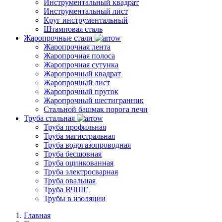
Инструментальный квадрат
Инструментальный лист
Круг инструментальный
Штамповая сталь
Жаропрочные стали
Жаропрочная лента
Жаропрочная полоса
Жаропрочная сутунка
Жаропрочный квадрат
Жаропрочный лист
Жаропрочный пруток
Жаропрочный шестигранник
Стальной башмак порога печи
Труба стальная
Труба профильная
Труба магистральная
Труба водогазопроводная
Труба бесшовная
Труба оцинкованная
Труба электросварная
Труба овальная
Труба ВЧШГ
Трубы в изоляции
Главная