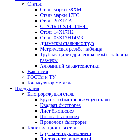
Статьи
Сталь марки 38ХМ
Сталь марки 17ГС
Сталь 20ХГСА
СТАЛЬ 10Х14Г14Н4Т
Сталь 14Х17Н2
Сталь 03Х17Н14М3
Диаметры стальных труб
Метрическая резьба: таблица
Трубная цилиндрическая резьба: таблица,
размеры
Алюминий характеристики
Вакансии
ГОСТы и ТУ
Калькулятор металла
Продукция
Быстрорежущая сталь
Брусок из быстрорежущей стали
Квадрат быстрорез
Лист быстрорез
Полоса быстрорез
Проволока быстрорез
Конструкционная сталь
Круг конструкционный
Лист конструкционный