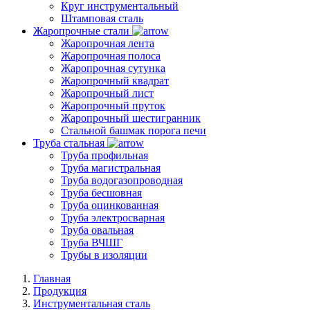
Круг инструментальный
Штамповая сталь
Жаропрочные стали
Жаропрочная лента
Жаропрочная полоса
Жаропрочная сутунка
Жаропрочный квадрат
Жаропрочный лист
Жаропрочный пруток
Жаропрочный шестигранник
Стальной башмак порога печи
Труба стальная
Труба профильная
Труба магистральная
Труба водогазопроводная
Труба бесшовная
Труба оцинкованная
Труба электросварная
Труба овальная
Труба ВЧШГ
Трубы в изоляции
Главная
Продукция
Инструментальная сталь