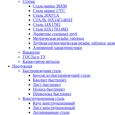
Статьи
Сталь марки 38ХМ
Сталь марки 17ГС
Сталь 20ХГСА
СТАЛЬ 10Х14Г14Н4Т
Сталь 14Х17Н2
Сталь 03Х17Н14М3
Диаметры стальных труб
Метрическая резьба: таблица
Трубная цилиндрическая резьба: таблица, раз
Алюминий характеристики
Вакансии
ГОСТы и ТУ
Калькулятор металла
Продукция
Быстрорежущая сталь
Брусок из быстрорежущей стали
Квадрат быстрорез
Лист быстрорез
Полоса быстрорез
Проволока быстрорез
Конструкционная сталь
Круг конструкционный
Лист конструкционный
Легированные стали