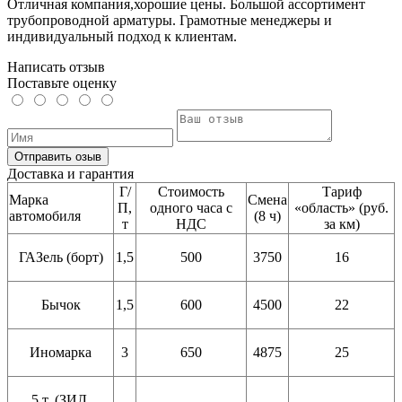
Отличная компания,хорошие цены. Большой ассортимент
трубопроводной арматуры. Грамотные менеджеры и
индивидуальный подход к клиентам.
Написать отзыв
Поставьте оценку
Отправить озыв
Доставка и гарантия
Г/
Стоимость
Тариф
Марка
Смена
П,
одного часа с
«область» (руб.
автомобиля
(8 ч)
т
НДС
за км)
ГАЗель (борт)
1,5
500
3750
16
Бычок
1,5
600
4500
22
Иномарка
3
650
4875
25
5 т. (ЗИЛ,